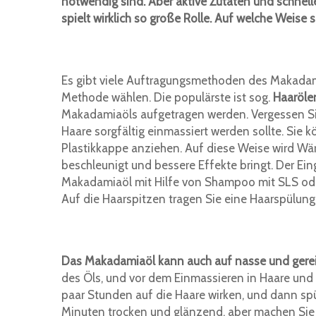
notwendig sind. Aber aktive Zutaten und schnell
spielt wirklich so große Rolle. Auf welche Weise
Es gibt viele Auftragungsmethoden des Makadamia
Methode wählen. Die populärste ist sog.
Haaröle
Makadamiaöls aufgetragen werden. Vergessen Sie
Haare sorgfältig einmassiert werden sollte. Si
Plastikkappe anziehen. Auf diese Weise wird Wä
beschleunigt und bessere Effekte bringt. Der Eing
Makadamiaöl mit Hilfe von Shampoo mit SLS oder
Auf die Haarspitzen tragen Sie eine Haarspülun
Das Makadamiaöl kann auch auf nasse und gerei
des Öls, und vor dem Einmassieren in Haare und 
paar Stunden auf die Haare wirken, und dann spü
Minuten trocken und glänzend, aber machen Sie 