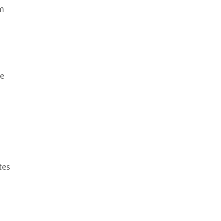
um
re
tes