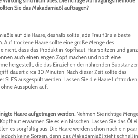
e Wirkung sind nicht alles. Die richtige Auftragungsmethode
 sollten Sie das Makadamiaöl auftragen?
öls auf die Haare, deshalb sollte jede Frau für sie beste
n.
Auf trockene Haare sollte eine große Menge des
 nicht, dass das Produkt in Kopfhaut, Haarspitzen und gan
e können auch einen engen Zopf machen und noch eine
rme hergestellt, die das Einziehen der nährenden Substanze
riff dauert circa 30 Minuten. Nach dieser Zeit sollte das
 SLES ausgespült werden. Lassen Sie die Haare lufttrocken
g ohne Ausspülen auf.
nigte Haare aufgetragen werden.
Nehmen Sie richtige Meng
Kopfhaut erwärmen Sie es ein bisschen. Lassen Sie das Öl e
len es sorgfältig aus. Die Haare werden schon nach ein paar
jedoch keine Sorgen, denn das Makadamiaöl zieht schnell i