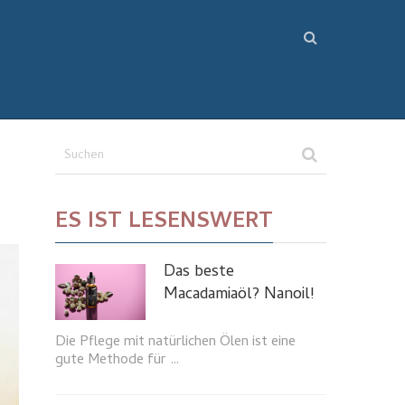
ES IST LESENSWERT
Das beste
Macadamiaöl? Nanoil!
Die Pflege mit natürlichen Ölen ist eine
gute Methode für …