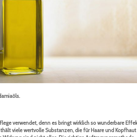
damiaöls.
flege verwendet, denn es bringt wirklich so wunderbare Effe
nthält viele wertvolle Substanzen, die für Haare und Kopfhaut